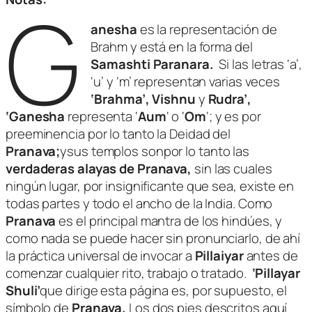
G
anesha
es la representación de
Brahm y está en la forma del
Samashti Paranara.
Si las letras ‘a’,
‘u’ y ‘m’ representan varias veces
‘Brahma’,
Vishnu
y
Rudra’,
‘Ganesha
representa ‘
Aum
‘ o ‘
Om
‘; y es por
preeminencia por lo tanto la Deidad del
Pranava;
ysus templos sonpor lo tanto las
verdaderas alayas de Pranava,
sin las cuales
ningún lugar, por insignificante que sea, existe en
todas partes y todo el ancho de la India. Como
Pranava
es el principal mantra de los hindúes, y
como nada se puede hacer sin pronunciarlo, de ahí
la práctica universal de invocar a
Pillaiyar
antes de
comenzar cualquier rito, trabajo o tratado.
‘Pillayar
Shuli’
que dirige esta página es, por supuesto, el
símbolo de
Pranava.
Los dos pies descritos aquí