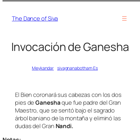
Skip
to
The Dance of Siva
content
Invocación de Ganesha
Written by
Meykandar
in
sivagnanabotham Es
El Bien coronará sus cabezas con los dos
pies de
Ganesha
que fue padre del Gran
Maestro, que se sentó bajo el sagrado
árbol baniano de la montaña y eliminó las
dudas del Gran
Nandi.
Notas: