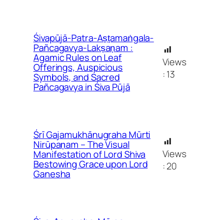
Śivapūjā-Patra-Aṣṭamaṅgala-
Pañcagavya-Lakṣaṇam :
Agamic Rules on Leaf
Views
Offerings, Auspicious
:
13
Symbols, and Sacred
Pañcagavya in Śiva Pūjā
Śrī Gajamukhānugraha Mūrti
Nirūpaṇam – The Visual
Views
Manifestation of Lord Shiva
Bestowing Grace upon Lord
:
20
Ganesha