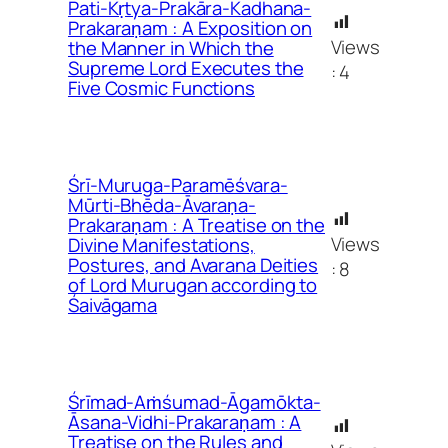
Pati-Kṛtya-Prakāra-Kadhana-
Prakaraṇam : A Exposition on
Views
the Manner in Which the
Supreme Lord Executes the
:
4
Five Cosmic Functions
Śrī-Muruga-Paramēśvara-
Mūrti-Bhēda-Āvaraṇa-
Prakaraṇam : A Treatise on the
Views
Divine Manifestations,
Postures, and Avarana Deities
:
8
of Lord Murugan according to
Śaivāgama
Śrīmad-Aṁśumad-Āgamōkta-
Āsana-Vidhi-Prakaraṇam : A
Treatise on the Rules and