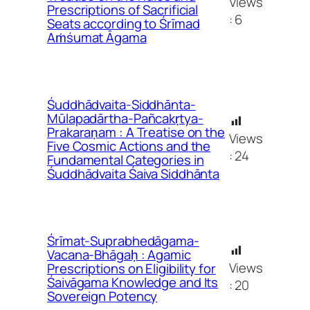
Views
Prescriptions of Sacrificial
:
6
Seats according to Śrīmad
Aṁśumat Āgama
Śuddhādvaita-Siddhānta-
Mūlapadārtha-Pañcakṛtya-
Prakaraṇam : A Treatise on the
Views
Five Cosmic Actions and the
:
24
Fundamental Categories in
Śuddhādvaita Śaiva Siddhānta
Śrīmat-Suprabhedāgama-
Vacana-Bhāgaḥ : Agamic
Views
Prescriptions on Eligibility for
Śaivāgama Knowledge and Its
:
20
Sovereign Potency