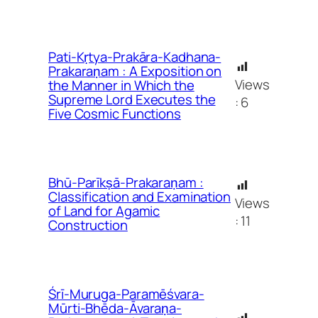
Pati-Kṛtya-Prakāra-Kadhana-
Prakaraṇam : A Exposition on
Views
the Manner in Which the
Supreme Lord Executes the
:
6
Five Cosmic Functions
Bhū-Parīkṣā-Prakaraṇam :
Classification and Examination
Views
of Land for Agamic
:
11
Construction
Śrī-Muruga-Paramēśvara-
Mūrti-Bhēda-Āvaraṇa-