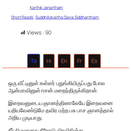
Written by
Karthik Janartham
in
Short Reads
, 
SuddhAdvaitha Saiva Siddhantham
Views :
90
Ta
Hi
En
Fr
Es
ஒரு வீட்டினுள் கள்ளர் பதுங்கியிருப்பது போல
ஆன்மாவினுள் ஈசன் மறைந்திருக்கிறான்.
இறைவனுடைய ஞானத்தினாலேயே இறைவனை
யறியவேண்டுமே தவிர மற்ற பசு பாச ஞானத்தால்
அறிய முடியாது.
நீர் நிழலானது நீரோடு விரவிநின்று