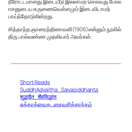
நீரோட்டமானது இடையீடு இல்லாமற் செல்வது போல
ஈசனுடைய கருணைவெள்ளமும் இடைவிடாமற்
பாய்ந்தோடுகின்றது.
சித்தாந்த ஞானரத்தினாவளி(1906)என்னும் நூலில்
திரு பால்வண்ண முதலியார் அவர்கள்.
Short Reads
SuddhAdvaitha_Saivasiddhanta
शुद्धाद्वैत_शैवसिद्धांत
சுத்தாத்வைத_சைவசித்தாந்தம்