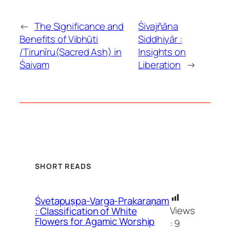
←
The Significance and
Śivajñāna
Benefits of Vibhūti
Siddhiyār :
/Tirunīru(Sacred Ash) in
Insights on
Śaivam
Liberation
→
SHORT READS
Śvetapuṣpa-Varga-Prakaraṇam
Views
: Classification of White
Flowers for Agamic Worship
:
9