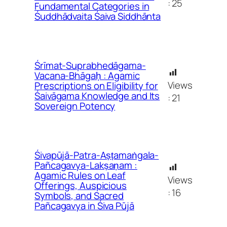
:
25
Fundamental Categories in
Śuddhādvaita Śaiva Siddhānta
Śrīmat-Suprabhedāgama-
Vacana-Bhāgaḥ : Agamic
Views
Prescriptions on Eligibility for
Śaivāgama Knowledge and Its
:
21
Sovereign Potency
Śivapūjā-Patra-Aṣṭamaṅgala-
Pañcagavya-Lakṣaṇam :
Agamic Rules on Leaf
Views
Offerings, Auspicious
:
16
Symbols, and Sacred
Pañcagavya in Śiva Pūjā