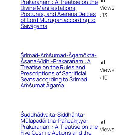
Prakaraṇam : A Treatise on the
Views
Divine Manifestations,
Postures, and Avarana Deities
:
13
of Lord Murugan according to
Śaivāgama
Śrīmad-Aṁśumad-Āgamōkta-
Āsana-Vidhi-Prakaraṇam : A
Treatise on the Rules and
Views
Prescriptions of Sacrificial
:
10
Seats according to Śrīmad
Aṁśumat Āgama
Śuddhādvaita-Siddhānta-
Mūlapadārtha-Pañcakṛtya-
Prakaraṇam : A Treatise on the
Views
Five Cosmic Actions and the