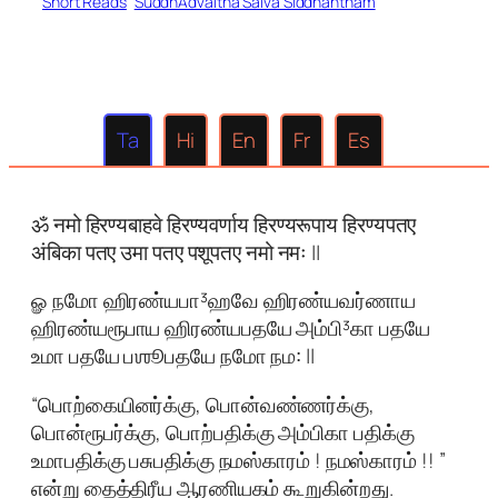
Short Reads
, 
SuddhAdvaitha Saiva Siddhantham
Ta
Hi
En
Fr
Es
ॐ नमो हिरण्यबाहवे हिरण्यवर्णाय हिरण्यरूपाय हिरण्यपतए
अंबिका पतए उमा पतए पशूपतए नमो नमः ||
ௐ நமோ ஹிரண்யபா³ஹவே ஹிரண்யவர்ணாய
ஹிரண்யரூபாய ஹிரண்யபதயே அம்பி³கா பதயே
உமா பதயே பஶூபதயே நமோ நம꞉ ||
“பொற்கையினர்க்கு, பொன்வண்ணர்க்கு,
பொன்ரூபர்க்கு, பொற்பதிக்கு அம்பிகா பதிக்கு
உமாபதிக்கு பசுபதிக்கு நமஸ்காரம்‌ ! நமஸ்காரம்‌ !! ”
என்று தைத்திரீய ஆரணியகம்‌ கூறுகின்‌றது.