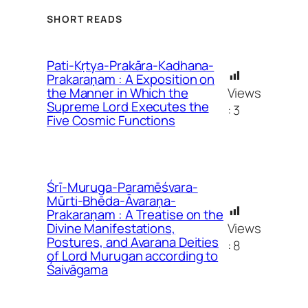
SHORT READS
Pati-Kṛtya-Prakāra-Kadhana-
Prakaraṇam : A Exposition on
Views
the Manner in Which the
Supreme Lord Executes the
:
3
Five Cosmic Functions
Śrī-Muruga-Paramēśvara-
Mūrti-Bhēda-Āvaraṇa-
Prakaraṇam : A Treatise on the
Views
Divine Manifestations,
Postures, and Avarana Deities
:
8
of Lord Murugan according to
Śaivāgama