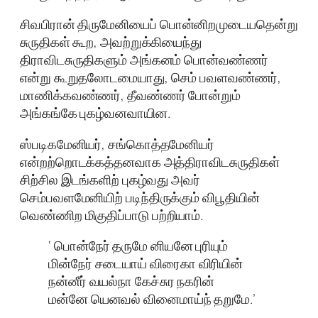
சிவபிரான்‌ திருமேனியைப்‌ பொன்னிறமுடையதென்று
சுருதிகள்‌ கூற, அவற்றுக்கியைந்து
திராவிடசுருதிகளும்‌ அங்கனம்‌ பொன்வண்ணர்‌
என்று கூறுதலோடமையாது, செம்‌ பவளவண்ணர்‌,
மாணிக்கவண்ணர்‌, தீவண்ணர்‌ போன்றும்
அங்கங்கே புகழ்வனவாயின.
ஸ்படிகமேனியர்‌, சங்‌கொத்தமேனியர்‌
என்றற்றொடக்கத்தனவாக அத்திராவிடசுருதிகள்‌
சிற்சில இடங்களிற்‌ புகழ்வது அவர்‌
செம்பவளமேனியிற்‌ படிந்திருக்கும்‌ விபூதியின்‌
வெண்ணிற மிகுதிப்பாடு பற்றியாம்‌.
‘ பொன்நேர் தருமே னியனே புரியும்
மின்நேர் சடையாய் விரைகா விரியின்
நன்னீர் வயல்நா கேச்சுர நகரின்
மன்னே யெனவல் வினைமாய்ந் தறுமே.’