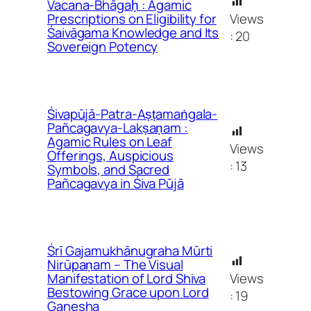
Vacana-Bhāgaḥ : Agamic
Views
Prescriptions on Eligibility for
Śaivāgama Knowledge and Its
:
20
Sovereign Potency
Śivapūjā-Patra-Aṣṭamaṅgala-
Pañcagavya-Lakṣaṇam :
Agamic Rules on Leaf
Views
Offerings, Auspicious
:
13
Symbols, and Sacred
Pañcagavya in Śiva Pūjā
Śrī Gajamukhānugraha Mūrti
Nirūpaṇam – The Visual
Views
Manifestation of Lord Shiva
Bestowing Grace upon Lord
:
19
Ganesha