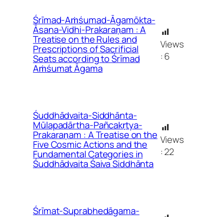
Śrīmad-Aṁśumad-Āgamōkta-
Āsana-Vidhi-Prakaraṇam : A
Treatise on the Rules and
Views
Prescriptions of Sacrificial
:
6
Seats according to Śrīmad
Aṁśumat Āgama
Śuddhādvaita-Siddhānta-
Mūlapadārtha-Pañcakṛtya-
Prakaraṇam : A Treatise on the
Views
Five Cosmic Actions and the
:
22
Fundamental Categories in
Śuddhādvaita Śaiva Siddhānta
Śrīmat-Suprabhedāgama-