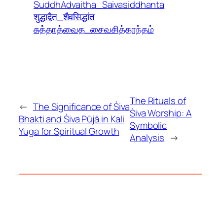
SuddhAdvaitha_Saivasiddhanta
शुद्धाद्वैत_शैवसिद्धांत
சுத்தாத்வைத_சைவசித்தாந்தம்
The Rituals of
←
The Significance of Śiva
Śiva Worship: A
Bhakti and Śiva Pūjā in Kali
Symbolic
Yuga for Spiritual Growth
Analysis
→