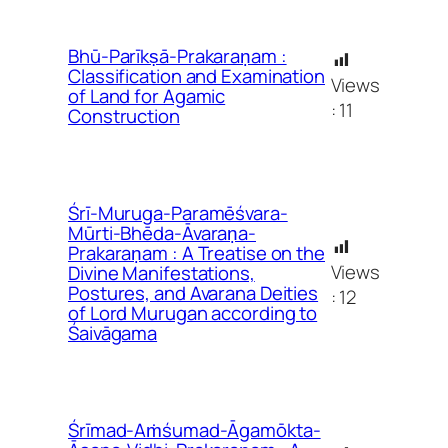
Bhū-Parīkṣā-Prakaraṇam :
Classification and Examination
Views
of Land for Agamic
:
11
Construction
Śrī-Muruga-Paramēśvara-
Mūrti-Bhēda-Āvaraṇa-
Prakaraṇam : A Treatise on the
Views
Divine Manifestations,
Postures, and Avarana Deities
:
12
of Lord Murugan according to
Śaivāgama
Śrīmad-Aṁśumad-Āgamōkta-