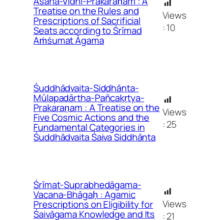
Āsana-Vidhi-Prakaraṇam : A
Treatise on the Rules and
Views
Prescriptions of Sacrificial
:
10
Seats according to Śrīmad
Aṁśumat Āgama
Śuddhādvaita-Siddhānta-
Mūlapadārtha-Pañcakṛtya-
Prakaraṇam : A Treatise on the
Views
Five Cosmic Actions and the
:
25
Fundamental Categories in
Śuddhādvaita Śaiva Siddhānta
Śrīmat-Suprabhedāgama-
Vacana-Bhāgaḥ : Agamic
Views
Prescriptions on Eligibility for
Śaivāgama Knowledge and Its
:
21