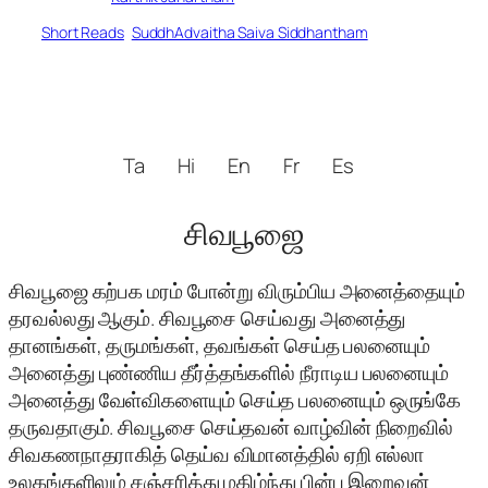
Short Reads
, 
SuddhAdvaitha Saiva Siddhantham
Ta
Hi
En
Fr
Es
சிவபூஜை
சிவபூஜை கற்பக மரம் போன்று விரும்பிய அனைத்தையும்
தரவல்லது ஆகும். சிவபூசை செய்வது அனைத்து
தானங்கள், தருமங்கள், தவங்கள் செய்த பலனையும்
அனைத்து புண்ணிய தீர்த்தங்களில் நீராடிய பலனையும்
அனைத்து வேள்விகளையும் செய்த பலனையும் ஒருங்கே
தருவதாகும். சிவபூசை செய்தவன் வாழ்வின் நிறைவில்
சிவகணநாதராகித் தெய்வ விமானத்தில் ஏறி எல்லா
உலகங்களிலும் சஞ்சரித்து மகிழ்ந்து பின்பு இறைவன்