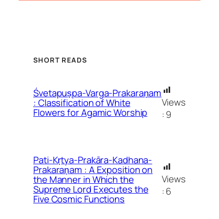
SHORT READS
Śvetapuṣpa-Varga-Prakaraṇam
Views
: Classification of White
Flowers for Agamic Worship
:
9
Pati-Kṛtya-Prakāra-Kadhana-
Prakaraṇam : A Exposition on
Views
the Manner in Which the
Supreme Lord Executes the
:
6
Five Cosmic Functions