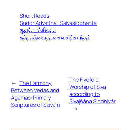
Short Reads
SuddhAdvaitha_Saivasiddhanta
शुद्धाद्वैत_शैवसिद्धांत
சுத்தாத்வைத_சைவசித்தாந்தம்
The Fivefold
←
The Harmony
Worship of Śiva
Between Vedas and
according to
Āgamas: Primary
Śivajñāna Siddhiyār
Scriptures of Śaivam
→