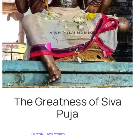
The Greatness of Siva
Puja
Written by
Karthik Janartham
in